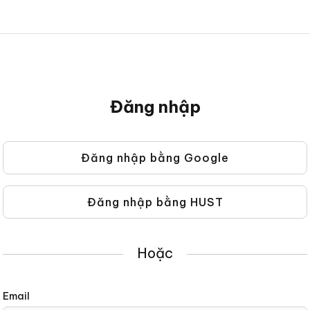
Đăng nhập
Đăng
Đăng nhập bằng Google
Đăng
nhập
nhập
sử
bằng
dụng
Đăng nhập bằng HUST
Đăng
Google
địa
nhập
chỉ
bằng
email
Hoặc
HUST
và
mật
Email
khẩu,