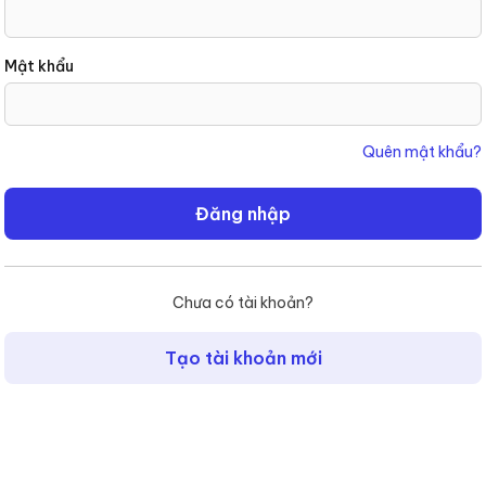
hoặc
sử
dụng
Mật khẩu
các
hệ
thống
Quên mật khẩu?
đăng
nhập
Đăng nhập
sau
đây.
Nếu
bạn
Chưa có tài khoản?
chưa
có
Tạo tài khoản mới
tài
khoản,
hãy
sử
dụng