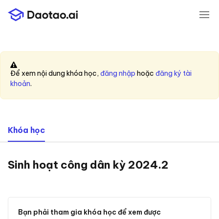
Vào thẳng nội dung chính
Để xem nội dung khóa học,
đăng nhập
hoặc
đăng ký tài
khoản
.
, vị trí hiện tại
Khóa học
Sinh hoạt công dân kỳ 2024.2
Bạn phải tham gia khóa học để xem được